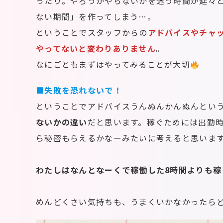
ったり。やろうかやらないかを迷う時間が延々
ない期間」を作ってしまう…。
ということでスタッフからの
アドバイスやチャ
やってないと変わりありません
。
なにごともまずはやってみることが大切
■失敗を恐れないで！
ということでアドバイスうんぬんかんぬんという
ないかの違い
だと思います。稼ぐためには出勤
ら秘密もらえるかなーみたいに考えると思いま
わたしはなんとなーくで稼働した8
時間
よりも稼
めんどくさい気持ちも、うまくいかなかったら