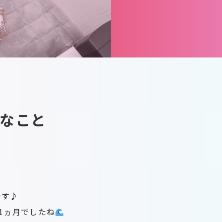
なこと
です♪
1ヵ月でしたね